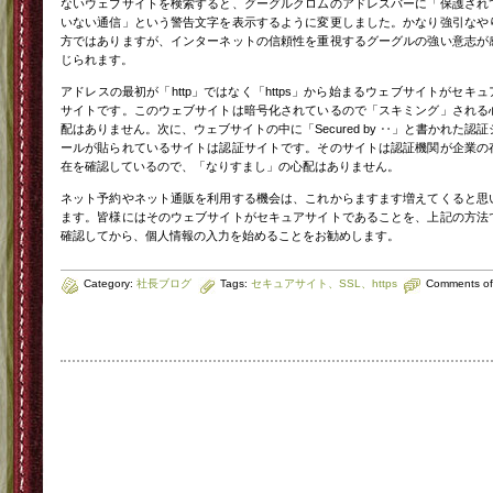
ないウェブサイトを検索すると、グーグルクロムのアドレスバーに「保護され
いない通信」という警告文字を表示するように変更しました。かなり強引なや
方ではありますが、インターネットの信頼性を重視するグーグルの強い意志が
じられます。
アドレスの最初が「http」ではなく「https」から始まるウェブサイトがセキュ
サイトです。このウェブサイトは暗号化されているので「スキミング」される
配はありません。次に、ウェブサイトの中に「Secured by ‥」と書かれた認証
ールが貼られているサイトは認証サイトです。そのサイトは認証機関が企業の
在を確認しているので、「なりすまし」の心配はありません。
ネット予約やネット通販を利用する機会は、これからますます増えてくると思
ます。皆様にはそのウェブサイトがセキュアサイトであることを、上記の方法
確認してから、個人情報の入力を始めることをお勧めします。
Category:
社長ブログ
Tags:
セキュアサイト、SSL、https
Comments of