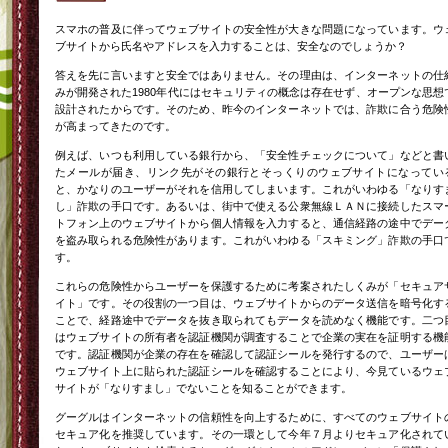
スマホの普及に伴ってウェブサイトの安全性が大きな問題になっています。ウ
ブサイトから氏名やアドレスを入力することは、安全なのでしょうか？
答えを先に言いますと安全ではありません。その理由は、インターネットの仕
みが開発された1980年代にはセキュリティの概念は存在せず、オープンな思想
設計されたからです。そのため、昨今のインターネットでは、詐欺に合う危険
が高まってきたのです。
例えば、いつも利用している銀行から、「安全性チェックについて」などと書
たメールが届き、リンク先がその銀行とそっくりのウェブサイトになってい
と、かなりのユーザーがそれを信用してしまいます。これがいわゆる「なりす
し」詐欺の手口です。あるいは、街中で使える公衆無線ＬＡＮに接続したスマ
トフォン上のウェブサイトから個人情報を入力すると、通信経路の途中でデー
を盗み取られる危険性があります。これがいわゆる「スキミング」詐欺の手口
す。
これらの危険性からユーザーを保護するために考案されたしくみが「セキュア
イト」です。その役割の一つ目は、ウェブサイトからのデータ送信を暗号化す
ことで、経路途中でデータを抜き取られてもデータを読めなく機能です。二つ
はウェブサイトの所有者を認証機関が調査することで企業の実在を証明する機
です。認証機関が企業の存在を確認して認証シールを発行するので、ユーザー
ウェブサイト上に貼られた認証シールを確認することにより、今見ているウェ
サイトが「なりすまし」でないことを知ることができます。
グーグルはインターネットの信頼性を向上するために、すべてのウェブサイト
セキュア化を推奨しています。その一環として今年７月よりセキュア化されて