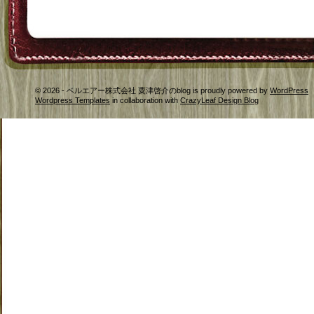
© 2026 - ベルエアー株式会社 粟津啓介のblog is proudly powered by
WordPress
Wordpress Templates
in collaboration with
CrazyLeaf Design Blog